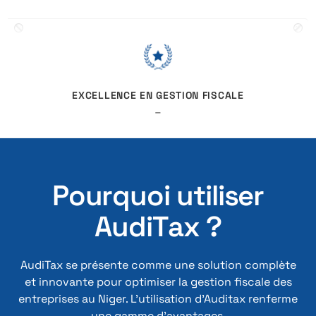
EXCELLENCE EN GESTION FISCALE
–
P
o
u
r
q
u
o
i
u
t
i
l
i
s
e
r
A
u
d
i
T
a
x
?
AudiTax se présente comme une solution complète
et innovante pour optimiser la gestion fiscale des
entreprises au Niger. L’utilisation d’Auditax renferme
une gamme d’avantages.