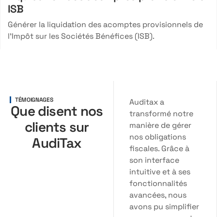
ISB
Générer la liquidation des acomptes provisionnels de
l’Impôt sur les Sociétés Bénéfices (ISB).
TÉMOIGNAGES
Auditax a
Que disent nos
transformé notre
clients sur
manière de gérer
nos obligations
AudiTax
fiscales. Grâce à
son interface
intuitive et à ses
Nous utilisons
souhaitant
optimiser ses
fonctionnalités
Auditax depuis
plusieurs mois
avancées, nous
maintenant, et les
résultats sont
avons pu simplifier
impressionnants.
La précision des