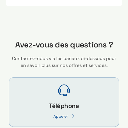
A
v
e
z
-
v
o
u
s
d
e
s
q
u
e
s
t
i
o
n
s
?
Contactez-nous via les canaux ci-dessous pour
en savoir plus sur nos offres et services.
Téléphone
Appeler