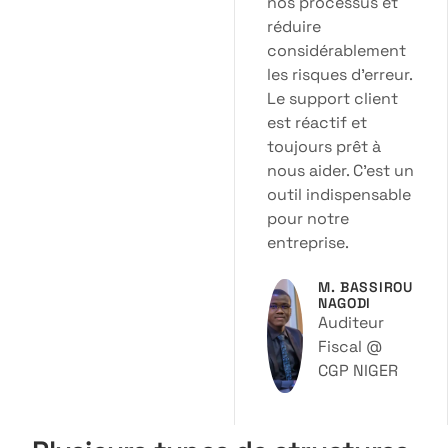
nos processus et
analyses et la
facilité d’utilisation
réduire
nous permettent
de prendre des
considérablement
décisions éclairées
rapidement. Je
les risques d’erreur.
recommande
vivement ce
Le support client
logiciel à toute
entreprise
est réactif et
audits fiscaux.
toujours prêt à
M . ISSSA
nous aider. C’est un
BAKIRE
Chef
Comptable
@ CGP
outil indispensable
NIGER
pour notre
entreprise.
M. BASSIROU
NAGODI
Auditeur
Fiscal @
CGP NIGER